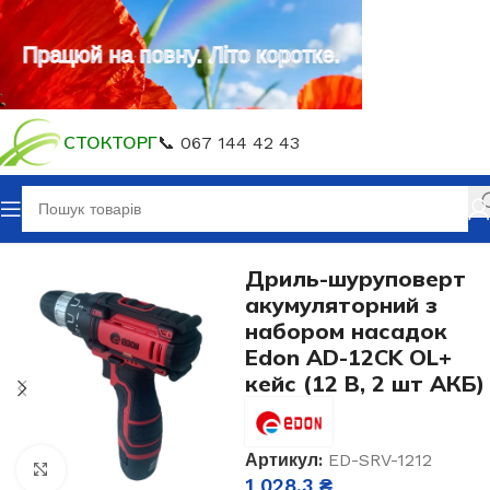
Працюй на повну. Літо коротке.
СТОКТОРГ
📞 067 144 42 43
Головна
Акумуляторний інструмент
Дриль-шуруповерт
акумуляторний з
набором насадок
Edon AD-12CK OL+
кейс (12 В, 2 шт АКБ)
Артикул:
ED-SRV-1212
Клацніть, щоб збільшити
1 028,3
₴