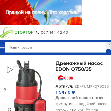
Працюй на повну. Літо коротке.
СТОКТОРГ
📞 067 144 42 43
Головна
Водяні насоси
Дренажный насос
EDON Q750/35
Артикул:
ED-PUMP-Q75035
1 547,0
₴
Дренажний насос EDON
Q750/35
— надійний насос
потужністю 750 Вт для
Клацніть, щоб збільшити