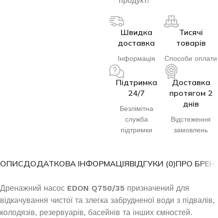
продукт!
Швидка
Тисячі
доставка
товарів
Інформація
Способи оплати
Підтримка
Доставка
24/7
протягом 2
днів
Безлімітна
служба
Відстеження
підтримки
замовлень
ОПИС
ДОДАТКОВА ІНФОРМАЦІЯ
ВІДГУКИ (0)
ПРО БРЕН
Дренажний насос
EDON Q750/35
призначений для
відкачування чистої та злегка забрудненої води з підвалів,
колодязів, резервуарів, басейнів та інших ємностей.