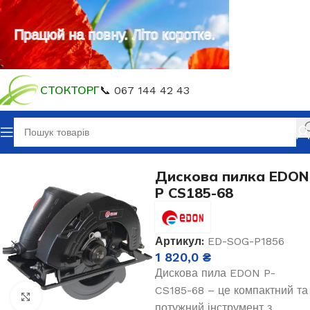
Працюй на повну. Літо коротке.
СТОКТОРГ
📞 067 144 42 43
Головна
Електроінструмент
Дискова пилка EDON
P CS185-68
Артикул:
ED-SOG-P1856
1 820,0
₴
Дискова пила EDON P-
CS185-68 – це компактний та
Клацніть, щоб збільшити
потужний інструмент з