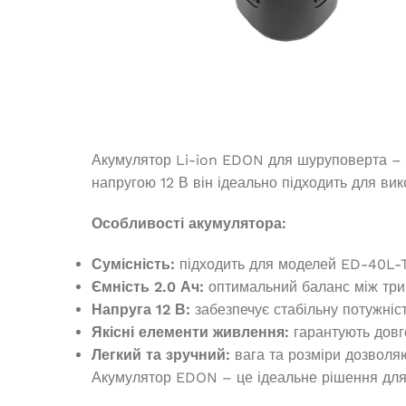
23 660,0
₴
25 
ЧИТАТИ ДАЛІ
ЧИТ
Акумулятор Li-ion EDON для шуруповерта – на
напругою 12 В він ідеально підходить для вик
Особливості акумулятора:
Сумісність:
підходить для моделей ED-40L-
Ємність 2.0 Ач:
оптимальний баланс між три
Напруга 12 В:
забезпечує стабільну потужніст
Генератор бе
Якісні елементи живлення:
гарантують довго
Генератор бензиновый EDON PT-
1
13000
Легкий та зручний:
вага та розміри дозволя
Акумулятор EDON – це ідеальне рішення для пр
Немає в