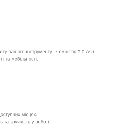
12 740,0
₴
ДОДАТИ В КОШИК
ту вашого інструменту. З ємністю 2.0 Ач і
і та мобільності.
Генератор дизельний OKAYAMA
DG-8000SS
оступних місцях.
та зручність у роботі.
Немає в наявності