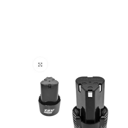
Генератори
Клацніть, щоб збільшити
Генератор бензиновий 380в
Інверторний г
OKAYAMA PT-8500-3
5500IG з
Немає в наявності
Немає в