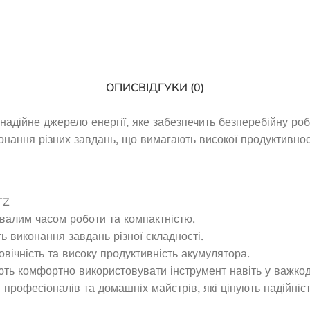
116,0
₴
АТИ ДАЛІ
ОПИС
ВІДГУКИ (0)
дійне джерело енергії, яке забезпечить безперебійну робо
онання різних завдань, що вимагають високої продуктивност
TZ
Генератор дизельный Edon
валим часом роботи та компактністю.
открытого типа мощностью 200
ь виконання завдань різної складності.
кВт
нзиновий EDON VC
вічність та високу продуктивність акумулятора.
7800E
ють комфортно використовувати інструмент навіть у важкод
Під замовлення
офесіоналів та домашніх майстрів, які цінують надійність 
 наявності