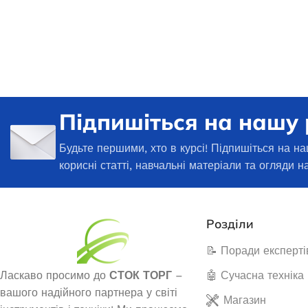
Немає в наявності
27 
34 125,0
₴
ЧИТ
ЧИТАТИ ДАЛІ
Підпишіться на нашу
Будьте першими, хто в курсі! Підпишіться на на
корисні статті, навчальні матеріали та огляди н
Розділи
📝 Поради експерті
Генератор бен
Дизельний генератор Edon DPG-
Ласкаво просимо до
СТОК ТОРГ
–
🤖 Сучасна техніка
6500
вашого надійного партнера у світі
Магазин