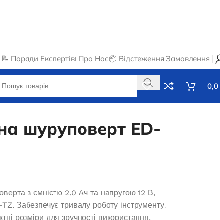
📝 Поради Експертів
ℹ️ Про Нас
📦 Відстеження Замовлення
0,0
на шуруповерт ED-
ерта з ємністю 2.0 Ач та напругою 12 В,
TZ. Забезпечує тривалу роботу інструменту,
ктні розміри для зручності використання.