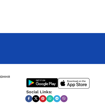
56 875,0
₴
ЧИТАТИ ДАЛІ
Генератор дизельный Edon
лання
закрытого типа мощностью 100
кВт
Social Links:
Під замовлення