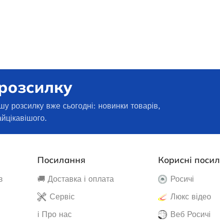
1 001 000,1
₴
ДОДАТИ В КОШИК
300,0
₴
АТИ ДАЛІ
 розсилку
шу розсилку вже сьогодні: новинки товарів,
айцікавішого.
Генератор дизельный Edon
Посилання
Корисні поси
закрытого типа мощностью 50
кВт
в
🚚 Доставка і оплата
Росичі
зиновий EDON EPH
Сервіс
Люкс відео
1500
Під замовлення
ℹ️ Про нас
Веб Росичі