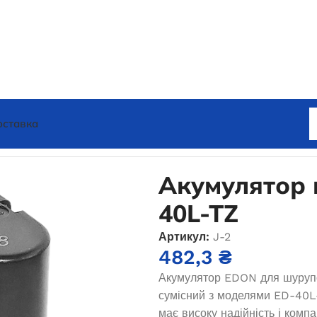
оставка
улятор на шуруповерт ED-40L-TZ
Акумулятор 
40L-TZ
Артикул:
J-2
482,3
₴
Акумулятор EDON для шурупов
сумісний з моделями ED-40L-
має високу надійність і компа