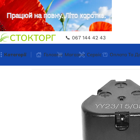
Працюй на повну. Літо коротке.
СТОКТОРГ
📞 067 144 42 43
Категорії
Головна
Магазин
Сервіс
Оплата Та Д
Головна
Акумулятори для інструментів
Акум