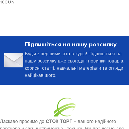
18CUN
Підпишіться на нашу розсилку
Будьте першими, хто в курсі! Підпишіться на
нашу розсилку вже сьогодні: новинки товарів,
корисні статті, навчальні матеріали та огляди
найцікавішого.
Ласкаво просимо до
СТОК ТОРГ
– вашого надійного
партнера у світі інструментів і техніки! Ми працюємо для