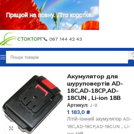
Працюй на повну. Літо коротке.
СТОКТОРГ
📞 067 144 42 43
Головна
Акумулятори для інструментів
Акумулятор для
шуруповертів AD-
18C,AD-18CP,AD-
18CUN , Li-ion 18В
Артикул:
J-9
1 183,0
₴
Літій-іонний акумулятор AD-
18C,AD-18CP,AD-18CUN , Li-
Клацніть, щоб збільшити
ion 18В