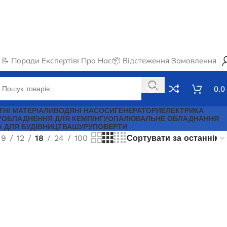
📝 Поради Експертів
ℹ️ Про Нас
📦 Відстеження Замовлення
0,0
ТНІ МАТЕРІАЛИ
ВОДЯНІ НАСОСИ
ГЕНЕРАТОРИ
ЕЛЕКТРИКА
У
ОБЛАДНЕННЯ ДЛЯ КЕМПІНГУ
ОПАЛЮВАЛЬНЕ ОБЛАДНАННЯ
А ДЛЯ БУДІВНИЦТВА
ШУРУПОВЕРТИ
9
12
18
24
100