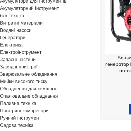
Акумулятори для інструментів
Акумуляторний інструмент
б/в техніка
Витратні матеріали
Водяні насоси
Генератори
Електрика
Електроінструмент
Бенз
Запасні частини
генератор
Зарядні пристрої
авто
Зварювальне обладнання
Мийки високого тиску
Обладнення для кемпінгу
Опалювальне обладнання
Паливна техніка
Повітряні компресори
Ручний інструмент
Садова техніка