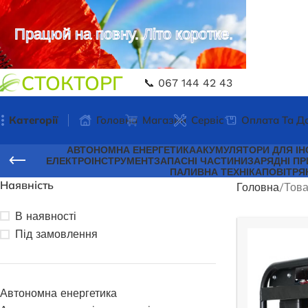
Працюй на повну. Літо коротке.
СТОКТОРГ
📞 067 144 42 43
Категорії
Головна
Магазин
Сервіс
Оплата Та Д
АВТОНОМНА ЕНЕРГЕТИКА
АКУМУЛЯТОРИ ДЛЯ ІН
ЕЛЕКТРОІНСТРУМЕНТ
ЗАПАСНІ ЧАСТИНИ
ЗАРЯДНІ ПР
ПАЛИВНА ТЕХНІКА
ПОВІТРЯ
Наявність
Головна
Това
В наявності
Під замовлення
Автономна енергетика