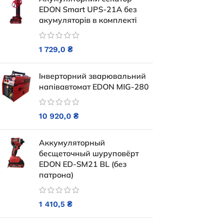
23 
EDON Smart UPS-21A без
акумуляторів в комплекті
ЧИТ
1 729,0
₴
Інверторний зварювальний
напівавтомат EDON MIG-280
10 920,0
₴
Генератор 
открытого ти
Аккумуляторный
(40 но
бесщеточный шуруповёрт
EDON ED-SM21 BL (без
патрона)
Генератор бензиновий EDON PT-
Під з
7000D
377
1 410,5
₴
ДОДАТ