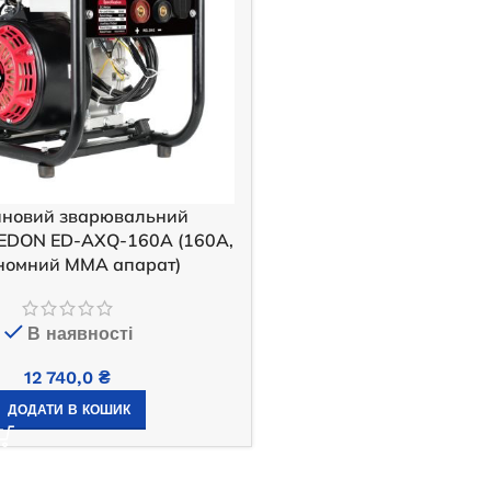
иновий зварювальний
 EDON ED-AXQ-160A (160A,
номний MMA апарат)
В наявності
12 740,0
₴
ДОДАТИ В КОШИК