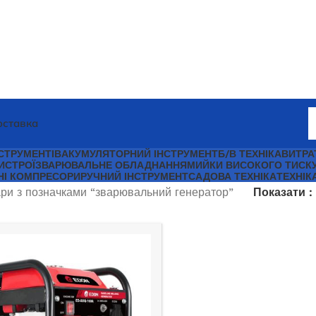
оставка
СТРУМЕНТІВ
АКУМУЛЯТОРНИЙ ІНСТРУМЕНТ
Б/В ТЕХНІКА
ВИТРА
ИСТРОЇ
ЗВАРЮВАЛЬНЕ ОБЛАДНАННЯ
МИЙКИ ВИСОКОГО ТИСК
НІ КОМПРЕСОРИ
РУЧНИЙ ІНСТРУМЕНТ
САДОВА ТЕХНІКА
ТЕХНІК
ри з позначками “зварювальний генератор”
Показати