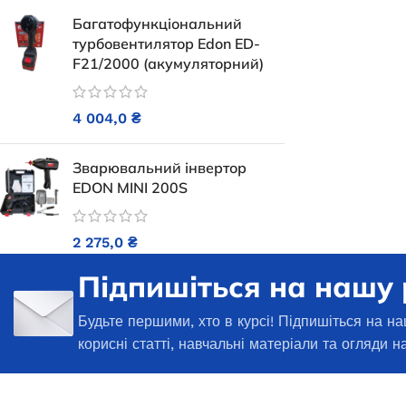
В наявності
Багатофункціональний
30 485,0
₴
турбовентилятор Edon ED-
F21/2000 (акумуляторний)
ДОДАТИ В КОШИК
4 004,0
₴
Зварювальний інвертор
EDON MINI 200S
2 275,0
₴
Підпишіться на нашу
Генератор 
открытого ти
Будьте першими, хто в курсі! Підпишіться на на
корисні статті, навчальні матеріали та огляди н
Генератор бензиновий JAC ED-
Під з
PT-3500