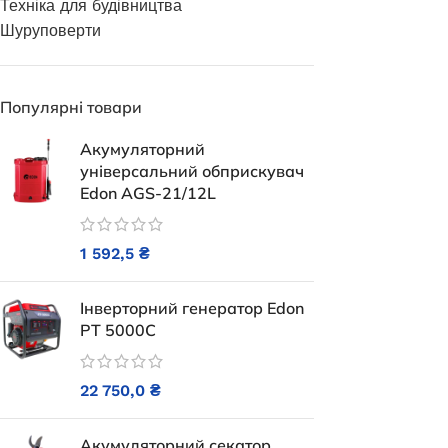
Техніка для будівництва
Генератори
Шуруповерти
Популярні товари
Акумуляторний
універсальний обприскувач
Edon AGS-21/12L
1 592,5
₴
Генератор дизельный Edon
открытого типа мощностью 200
Інверторний генератор Edon
кВт
PT 5000С
Генератор б
OKAYAMA
Під замовлення
22 750,0
₴
1 001 000,1
₴
Немає в
Акумуляторний секатор
ДОДАТИ В КОШИК