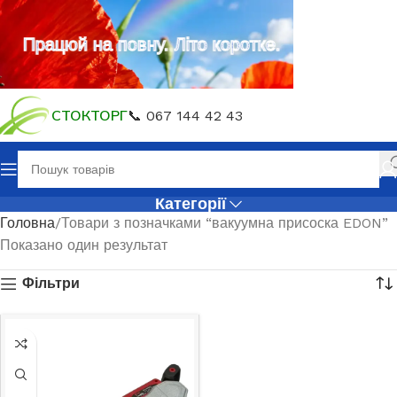
Працюй на повну. Літо коротке.
СТОКТОРГ
📞 067 144 42 43
Категорії
Головна
Товари з позначками “вакуумна присоска EDON”
Показано один результат
Фільтри