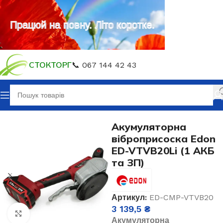
Працюй на повну. Літо коротке.
СТОКТОРГ
📞 067 144 42 43
Головна
Акумуляторний інструмент
Акумуляторна
віброприсоска Edon
ED-VTVB20Li (1 АКБ
та ЗП)
Артикул:
ED-CMP-VTVB20
3 139,5
₴
Клацніть, щоб збільшити
Акумуляторна