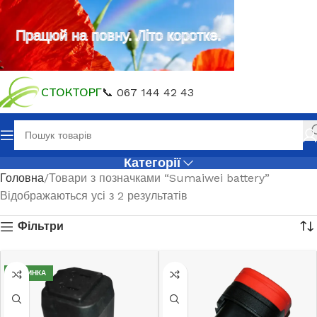
Працюй на повну. Літо коротке.
СТОКТОРГ
📞 067 144 42 43
Категорії
Головна
Товари з позначками “Sumaiwei battery”
Відображаються усі з 2 результатів
Фільтри
НОВИНКА