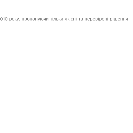
Під замовлення
ON PT-
010 року, пропонуючи тільки якісні та перевірені рішення
273 000,0
₴
ДОДАТИ В КОШИК