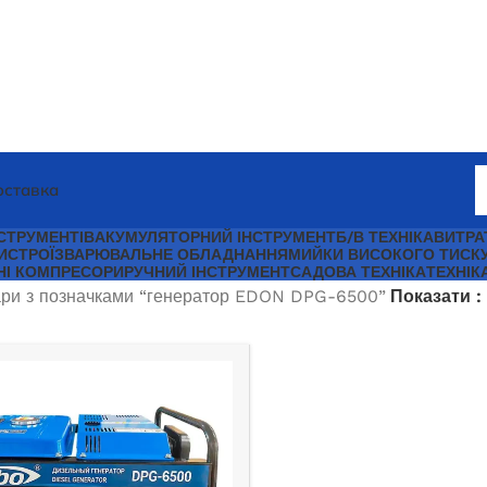
оставка
СТРУМЕНТІВ
АКУМУЛЯТОРНИЙ ІНСТРУМЕНТ
Б/В ТЕХНІКА
ВИТРА
ИСТРОЇ
ЗВАРЮВАЛЬНЕ ОБЛАДНАННЯ
МИЙКИ ВИСОКОГО ТИСК
НІ КОМПРЕСОРИ
РУЧНИЙ ІНСТРУМЕНТ
САДОВА ТЕХНІКА
ТЕХНІК
ри з позначками “генератор EDON DPG-6500”
Показати