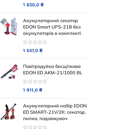
В наявності
1 820,0
₴
23 660,0
₴
Акумуляторний секатор
ДОДАТИ В КОШИК
EDON Smart UPS-21B без
акумуляторів в комплекті
1 547,0
₴
Повітродуйка бесщіткова
EDON ED AKM-21/1000 BL
1 911,0
₴
Акумуляторний набір EDON
ED SMART-21V/2K: секатор,
пилка, подовжувач
Генератор бензиновий EDON PT-
Дизельний 