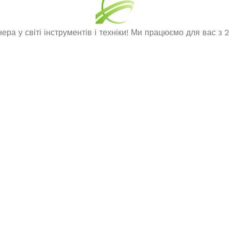
тор напряжения
Бензиновий генератор ED
ра у світі інструментів і техніки! Ми працюємо для вас з 2
ный Edon ED-NB21/150
13000D
уляторах Makita LXT)
В наявності
ає в наявності
40 950,0
₴
1 820,0
₴
ДОДАТИ В КОШИК
ЧИТАТИ ДАЛІ