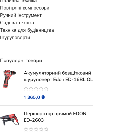
Паливна техніка
Генератори
Повітряні компресори
Ручний інструмент
Садова техніка
Техніка для будівництва
Шуруповерти
Популярні товари
Акумуляторний безщітковий
шуруповерт Edon ED-16BL OL
Генерат
закрытого 
1 365,0
₴
Нем
Інверторний генератор Edon ED-
Перфоратор прямой EDON
H3500IS
ED-2603
(1)