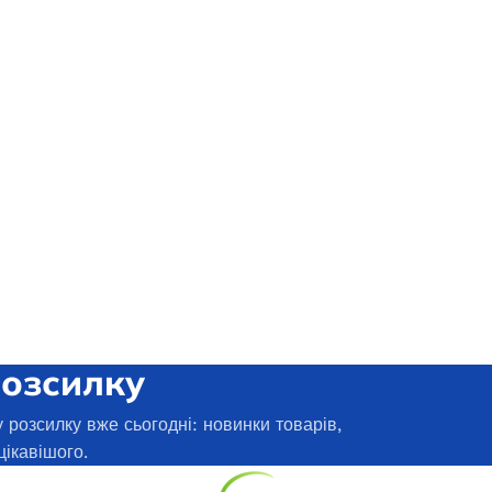
8500
3800D
ає в наявності
В наявності
40 540,5
₴
12 740,0
₴
ЧИТАТИ ДАЛІ
ДОДАТИ В КОШИК
розсилку
 розсилку вже сьогодні: новинки товарів,
цікавішого.