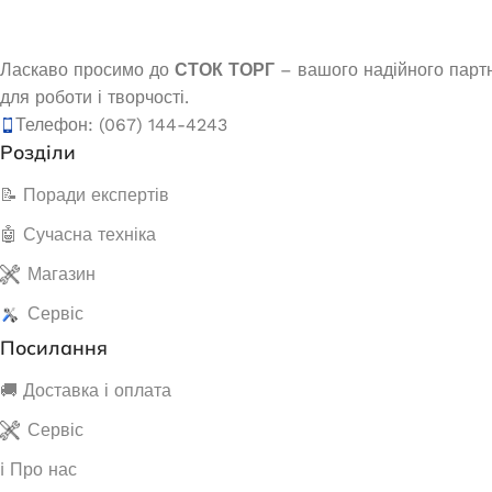
Генератор бензиновий OKAYAMA PT-
Инвер
Ласкаво просимо до
СТОК ТОРГ
– вашого надійного партне
6500
аккумулятор
для роботи і творчості.
(на аккум
Телефон: (067) 144-4243
Немає в наявності
Розділи
Нем
18 700,5
₴
📝 Поради експертів
ЧИТАТИ ДАЛІ
🤖 Сучасна техніка
Магазин
Сервіс
Посилання
🚚 Доставка і оплата
Сервіс
ℹ️ Про нас