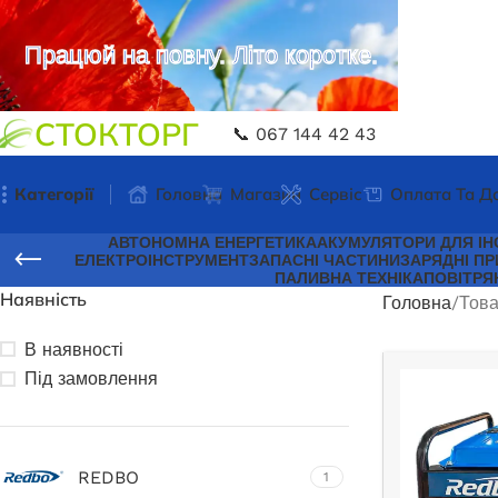
Працюй на повну. Літо коротке.
СТОКТОРГ
📞 067 144 42 43
Категорії
Головна
Магазин
Сервіс
Оплата Та Д
АВТОНОМНА ЕНЕРГЕТИКА
АКУМУЛЯТОРИ ДЛЯ ІН
ЕЛЕКТРОІНСТРУМЕНТ
ЗАПАСНІ ЧАСТИНИ
ЗАРЯДНІ ПР
ПАЛИВНА ТЕХНІКА
ПОВІТРЯ
Наявність
Головна
Това
В наявності
Під замовлення
REDBO
1