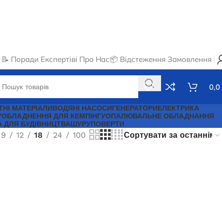
📝 Поради Експертів
ℹ️ Про Нас
📦 Відстеження Замовлення
0,0
ТНІ МАТЕРІАЛИ
ВОДЯНІ НАСОСИ
ГЕНЕРАТОРИ
ЕЛЕКТРИКА
У
ОБЛАДНЕННЯ ДЛЯ КЕМПІНГУ
ОПАЛЮВАЛЬНЕ ОБЛАДНАННЯ
А ДЛЯ БУДІВНИЦТВА
ШУРУПОВЕРТИ
9
12
18
24
100