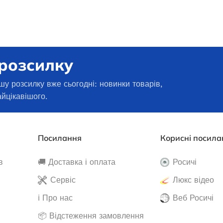
 розсилку
шу розсилку вже сьогодні: новинки товарів,
айцікавішого.
Посилання
Корисні посила
в
🚚 Доставка і оплата
Росичі
нзиновий EDON VC
Дизельний генератор Edon DPG-
7800E
7500
Сервіс
Люкс відео
ℹ️ Про нас
Веб Росичі
 наявності
В наявності
📦 Відстеження замовлення