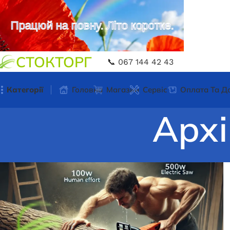
Працюй на повну. Літо коротке.
СТОКТОРГ
📞 067 144 42 43
Категорії
Головна
Магазин
Сервіс
Оплата Та Д
Архі