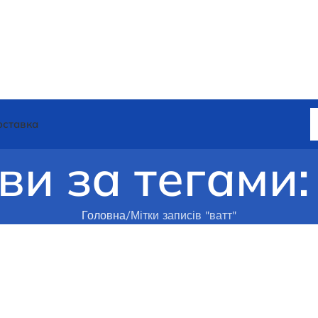
оставка
ви за тегами:
Головна
Мітки записів "ватт"