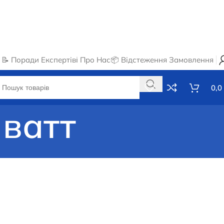
📝 Поради Експертів
ℹ️ Про Нас
📦 Відстеження Замовлення
0,0
 ватт