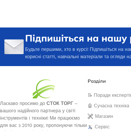
Генератори
Підпишіться на нашу
Будьте першими, хто в курсі! Підпишіться на на
корисні статті, навчальні матеріали та огляди н
Розділи
📝 Поради експерті
Генератор бе
Генератор бензиновий EDON ED-
1
Ласкаво просимо до
СТОК ТОРГ
–
13000 PRO
🤖 Сучасна техніка
вашого надійного партнера у світі
Магазин
інструментів і техніки! Ми працюємо
Немає в
Немає в наявності
для вас з 2010 року, пропонуючи тільки
Сервіс