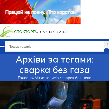
Працюй на повну. Літо коротке.
СТОКТОРГ
📞 067 144 42 43
Архіви за тегами:
сварка без газа
Головна
Мітки записів "сварка без газа"