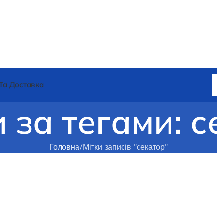
Та Доставка
 за тегами: 
Головна
Мітки записів "секатор"