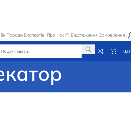
📝 Поради Експертів
ℹ️ Про Нас
📦 Відстеження Замовлення
0,0
секатор