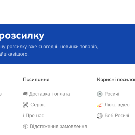
 розсилку
шу розсилку вже сьогодні: новинки товарів,
айцікавішого.
дизельный Edon
па мощностью 50
Посилання
Корисні посила
минал) кВт
в
🚚 Доставка і оплата
Росичі
Бензиновий генератор EDON PT-
амовлення
Сервіс
Люкс відео
3800D
 650,0
₴
ℹ️ Про нас
Веб Росичі
И В КОШИК
📦 Відстеження замовлення
В наявності