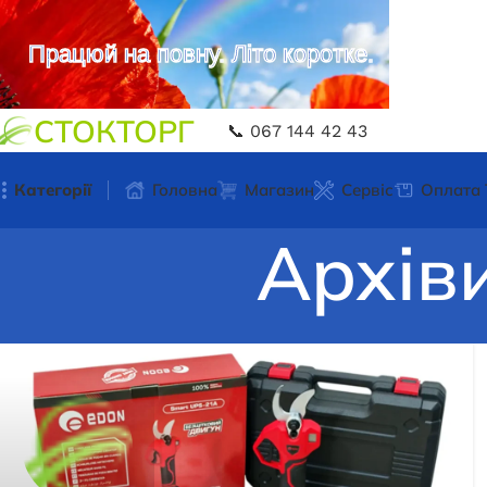
Працюй на повну. Літо коротке.
СТОКТОРГ
📞 067 144 42 43
Категорії
Головна
Магазин
Сервіс
Оплата 
Архіви