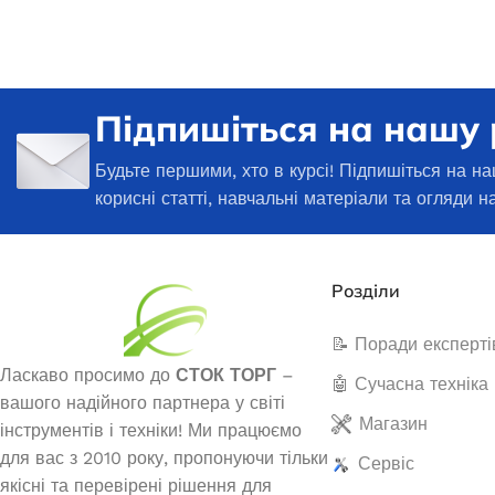
Генератори
Підпишіться на нашу
Будьте першими, хто в курсі! Підпишіться на на
корисні статті, навчальні матеріали та огляди н
Генератор 
открытого ти
Розділи
(40 но
📝 Поради експерті
Ласкаво просимо до
СТОК ТОРГ
–
Під з
🤖 Сучасна техніка
Інверторний генератор Narva
вашого надійного партнера у світі
NGI-2500 2.3/2.5кВт
377
Магазин
інструментів і техніки! Ми працюємо
ДОДАТ
для вас з 2010 року, пропонуючи тільки
Сервіс
В наявності
якісні та перевірені рішення для