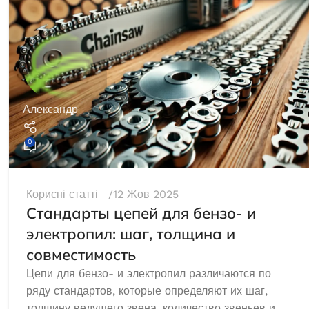
Александр
0
Корисні статті
12 Жов 2025
Стандарты цепей для бензо- и
электропил: шаг, толщина и
Інверторний генератор Edon ED-
H2900IS
совместимость
Цепи для бензо- и электропил различаются по
ряду стандартов, которые определяют их шаг,
В наявності
толщину ведущего звена, количество звеньев и