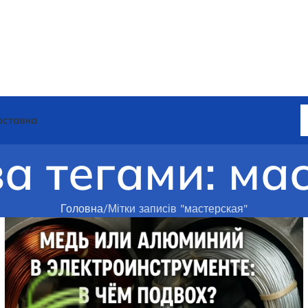
оставка
за тегами: ма
Головна
Мітки записів "мастерская"