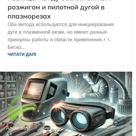
ДОДАТ
розжигом и пилотной дугой в
23 478,0
₴
плазморезах
ЧИТАТИ ДАЛІ
Оба метода используются для инициирования
дуги в плазменной резке, но имеют разные
принципы работы и области применения.⚡ 1.
Беско...
ЧИТАТИ ДАЛІ
Генератор 
открытого ти
Генератор бензиновий EDON PT
(40 но
10000 FES
Під з
В наявності
Александр
377