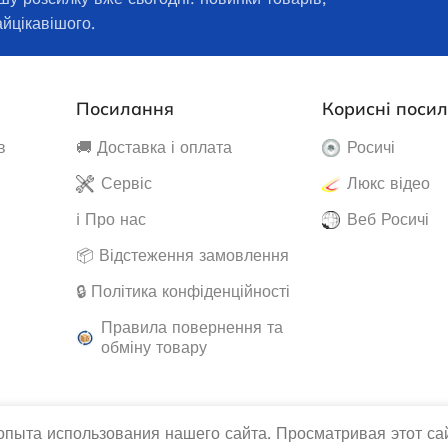
айцікавішого.
Посилання
Корисні поси
в
🚚 Доставка і оплата
Росичі
Сервіс
Люкс відео
ℹ️ Про нас
Веб Росичі
📦 Відстеження замовлення
🔒 Політика конфіденційності
Правила повернення та
обміну товару
пыта использования нашего сайта. Просматривая этот сай