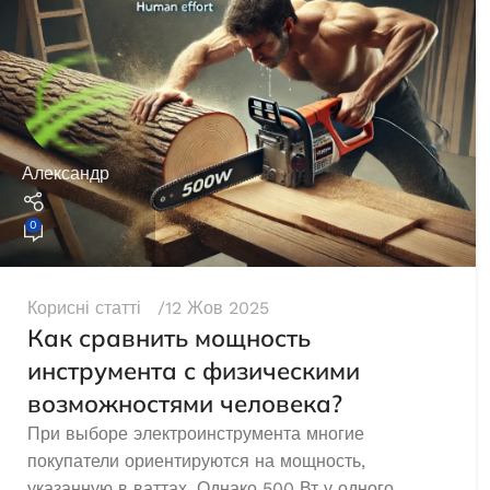
Генератори
Александр
0
Корисні статті
12 Жов 2025
Как сравнить мощность
инструмента с физическими
Дизельний генератор Edon DPG-
Генератор бе
6500
PT-3300
возможностями человека?
При выборе электроинструмента многие
покупатели ориентируются на мощность,
В наявності
В 
указанную в ваттах. Однако 500 Вт у одного