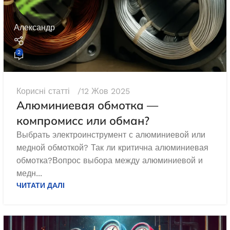
Александр
2
Корисні статті
12 Жов 2025
Алюминиевая обмотка —
компромисс или обман?
Выбрать электроинструмент с алюминиевой или
медной обмоткой? Так ли критична алюминиевая
обмотка?Вопрос выбора между алюминиевой и
медн...
ЧИТАТИ ДАЛІ