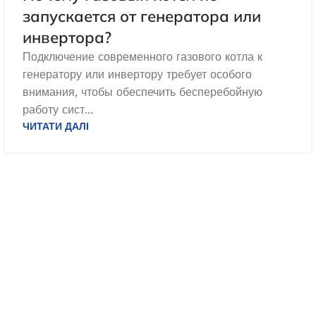
И В КОШИК
ДОДАТИ В КОШИК
запускается от генератора или
инвертора?
Подключение современного газового котла к
генератору или инвертору требует особого
внимания, чтобы обеспечить бесперебойную
работу сист...
ЧИТАТИ ДАЛІ
дизельный Edon
Генератор дизельный Edon
па мощностью 50
закрытого типа мощностью 100
минал) кВт
кВт
амовлення
Під замовлення
 650,0
₴