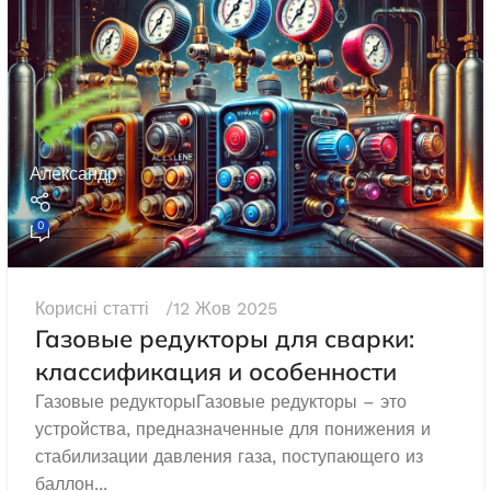
Александр
0
Корисні статті
12 Жов 2025
Газовые редукторы для сварки:
классификация и особенности
нзиновий EDON ED
Генератор бензиновий Power
-PRO (мідь)
Value ZH3800 (Січ)
Газовые редукторыГазовые редукторы – это
устройства, предназначенные для понижения и
стабилизации давления газа, поступающего из
наявності
В наявності
баллон...