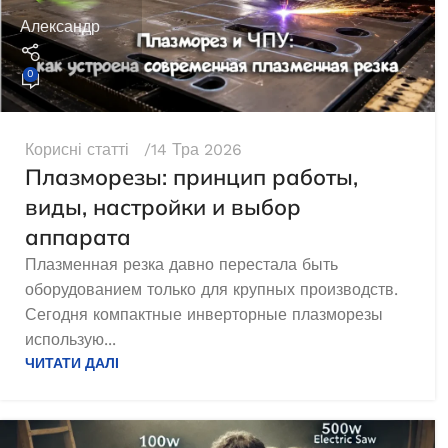
Александр
0
Корисні статті
14 Тра 2026
Плазморезы: принцип работы,
виды, настройки и выбор
аппарата
Плазменная резка давно перестала быть
оборудованием только для крупных производств.
Сегодня компактные инверторные плазморезы
использую...
ЧИТАТИ ДАЛІ