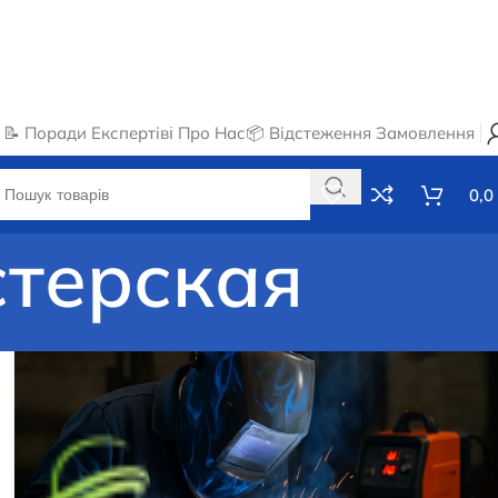
📝 Поради Експертів
ℹ️ Про Нас
📦 Відстеження Замовлення
0,0
стерская