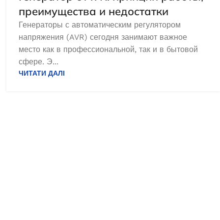
преимущества и недостатки
51 324,0
₴
Генераторы с автоматическим регулятором
ДОДАТИ В КОШИК
напряжения (AVR) сегодня занимают важное
место как в профессиональной, так и в бытовой
сфере. Э...
ЧИТАТИ ДАЛІ
Інверторний генератор Edon PT
5000С