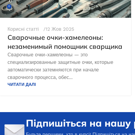
22 386,0
₴
0
ДОДАТ
ДОДАТИ В КОШИК
Корисні статті
12 Жов 2025
Сварочные очки-хамелеоны:
незаменимый помощник сварщика
Сварочные очки-хамелеоны — это
специализированные защитные очки, которые
автоматически затемняются при начале
сварочного процесса, обес...
ЧИТАТИ ДАЛІ
Підпишіться на нашу
Будьте першими, хто в курсі! Підпишіться на на