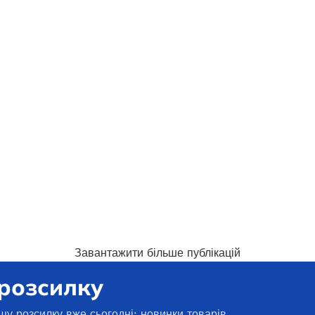
750 750,1
₴
И В КОШИК
ДОДАТИ В КОШИК
Завантажити більше публікацій
 розсилку
шу розсилку вже сьогодні: новинки товарів,