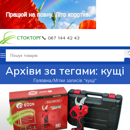
Працюй на повну. Літо коротке.
СТОКТОРГ
📞 067 144 42 43
Архіви за тегами: кущі
Головна
Мітки записів "кущі"