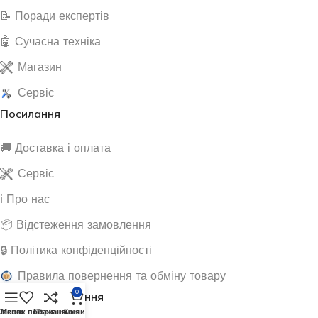
📝 Поради експертів
🤖 Сучасна техніка
Магазин
Сервіс
Посилання
🚚 Доставка і оплата
Сервіс
ℹ️ Про нас
📦 Відстеження замовлення
🔒 Політика конфіденційності
Правила повернення та обміну товару
0
Корисні посилання
Список побажань
Меню
Порівняння
Кошик