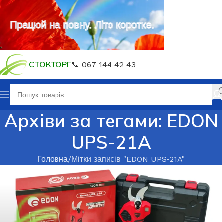
Працюй на повну. Літо коротке.
СТОКТОРГ
📞 067 144 42 43
Архіви за тегами: EDON
UPS-21A
Головна
Мітки записів "EDON UPS-21A"