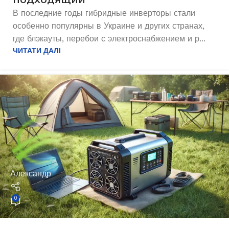
В последние годы гибридные инверторы стали
особенно популярны в Украине и других странах,
где блэкауты, перебои с электроснабжением и р...
ЧИТАТИ ДАЛІ
Александр
0