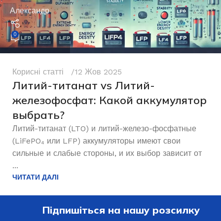
Александр
0
Корисні статті
12 Жов 2025
Литий-титанат vs Литий-
железофосфат: Какой аккумулятор
выбрать?
Литий-титанат (LTO) и литий-железо-фосфатные
(LiFePO₄ или LFP) аккумуляторы имеют свои
сильные и слабые стороны, и их выбор зависит от
...
ЧИТАТИ ДАЛІ
Підпишіться на нашу розсилку