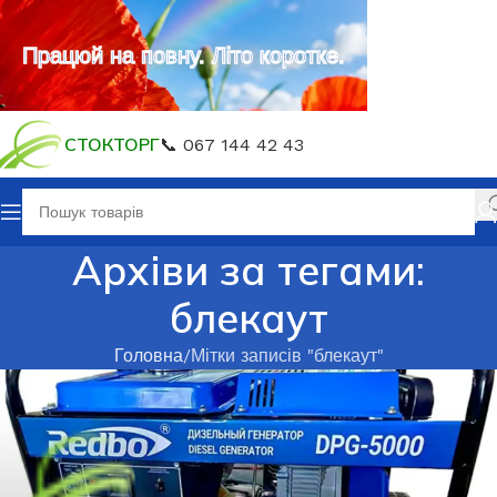
Працюй на повну. Літо коротке.
СТОКТОРГ
📞 067 144 42 43
Архіви за тегами:
блекаут
Головна
Мітки записів "блекаут"