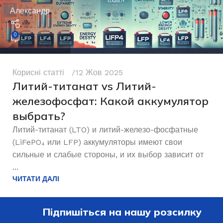
Александр
0
Корисні статті
12 Жов 2025
Литий-титанат vs Литий-
железофосфат: Какой аккумулятор
выбрать?
Литий-титанат (LTO) и литий-железо-фосфатные
(LiFePO₄ или LFP) аккумуляторы имеют свои
сильные и слабые стороны, и их выбор зависит от
...
ЧИТАТИ ДАЛІ
Підпишіться на нашу розсилку