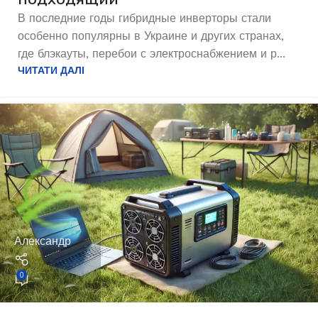
В последние годы гибридные инверторы стали
особенно популярны в Украине и других странах,
где блэкауты, перебои с электроснабжением и р...
ЧИТАТИ ДАЛІ
Александр
0