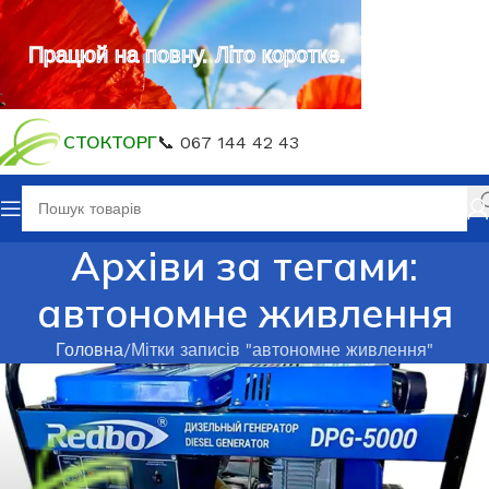
Працюй на повну. Літо коротке.
СТОКТОРГ
📞 067 144 42 43
Архіви за тегами:
автономне живлення
Головна
Мітки записів "автономне живлення"