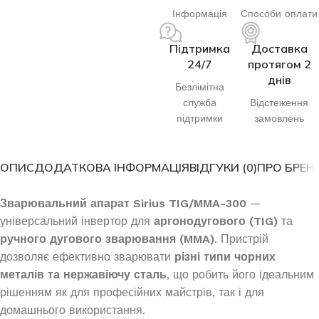
Інформація
Способи оплати
Підтримка
Доставка
24/7
протягом 2
днів
Безлімітна
служба
Відстеження
підтримки
замовлень
ОПИС
ДОДАТКОВА ІНФОРМАЦІЯ
ВІДГУКИ (0)
ПРО БРЕН
Зварювальний апарат Sirius TIG/MMA-300
—
універсальний інвертор для
аргонодугового (TIG)
та
ручного дугового зварювання (MMA)
. Пристрій
дозволяє ефективно зварювати
різні типи чорних
металів та нержавіючу сталь
, що робить його ідеальним
рішенням як для професійних майстрів, так і для
домашнього використання.