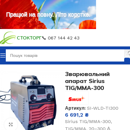
Працюй на повну. Літо коротке.
СТОКТОРГ
📞 067 144 42 43
Зварювальне обладнання
Зварювання електродом MMA
Зварювальний
апарат Sirius
TIG/MMA-300
Артикул:
SI-WLD-TI300
6 691,2
₴
Sirius TIG/MMA-300,
Клацніть, щоб збільшити
TIG/MMA, 20–300 А,