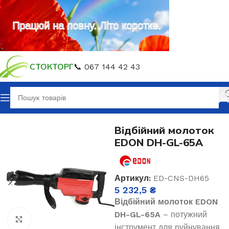
Працюй на повну. Літо коротке.
СТОКТОРГ
📞 067 144 42 43
Головна
Електроінструмент
Відбійний молоток
EDON DH-GL-65A
Артикул:
ED-CNS-DH65
5 232,5
₴
Відбійний молоток EDON
DH-GL-65A
– потужний
Клацніть, щоб збільшити
інструмент для руйнування