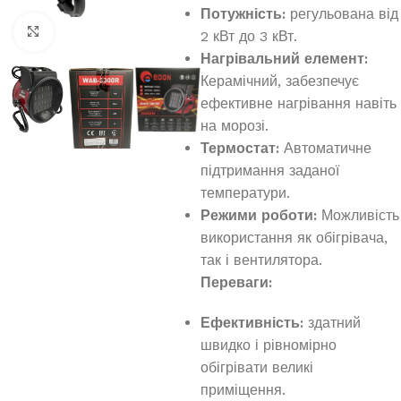
Потужність:
регульована від
Клацніть, щоб збільшити
2 кВт до 3 кВт.
Нагрівальний елемент:
Керамічний, забезпечує
ефективне нагрівання навіть
на морозі.
Термостат:
Автоматичне
підтримання заданої
температури.
Режими роботи:
Можливість
використання як обігрівача,
так і вентилятора.
Переваги:
Ефективність:
здатний
швидко і рівномірно
обігрівати великі
приміщення.