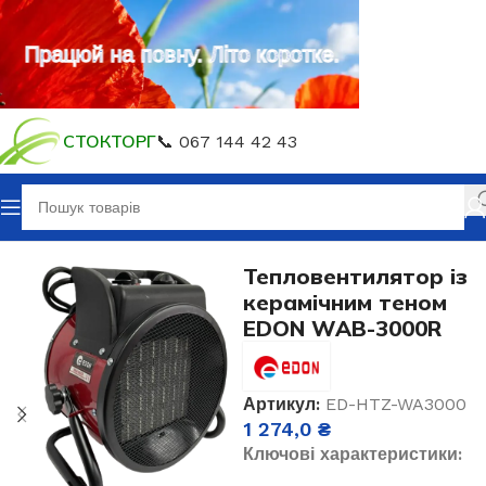
Працюй на повну. Літо коротке.
СТОКТОРГ
📞 067 144 42 43
Головна
Опалювальне обладнання
Тепловентилятор із
керамічним теном
EDON WAB-3000R
Артикул:
ED-HTZ-WA3000
1 274,0
₴
Ключові характеристики: