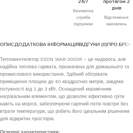
24/7
протягом 2
днів
Безлімітна
служба
Відстеження
підтримки
замовлень
ОПИС
ДОДАТКОВА ІНФОРМАЦІЯ
ВІДГУКИ (0)
ПРО БРЕН
Тепловентилятор EDON WAB-3000R – це недорога, але
надійна теплова гармата, призначена для домашнього та
промислового використання. Здібний обігрівати
приміщення площею до 40 квадратних метрів, завдяки
потужності від 2 до 3 кВт. Оснащений керамічним
нагрівальним елементом, що дозволяє ефективно гріти
навіть на морозі, забезпечуючи гарячий потік повітря без
втрати температури, що робить його ідеальним рішенням
для відкритих просторів.
Основні характеристики: