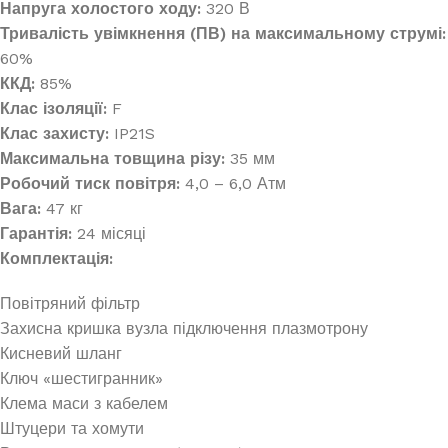
Напруга холостого ходу:
320 В
Тривалість увімкнення (ПВ) на максимальному струмі:
60%
ККД:
85%
Клас ізоляції:
F
Клас захисту:
IP21S
Максимальна товщина різу:
35 мм
Робочий тиск повітря:
4,0 – 6,0 Атм
Вага:
47 кг
Гарантія:
24 місяці
Комплектація:
Повітряний фільтр
Захисна кришка вузла підключення плазмотрону
Кисневий шланг
Ключ «шестигранник»
Клема маси з кабелем
Штуцери та хомути