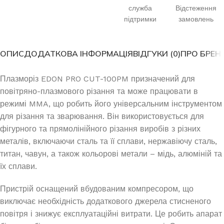
служба
Відстеження
підтримки
замовлень
ОПИС
ДОДАТКОВА ІНФОРМАЦІЯ
ВІДГУКИ (0)
ПРО БРЕН
Плазморіз EDON PRO CUT-100PM призначений для
повітряно-плазмового різання та може працювати в
режимі MMA, що робить його універсальним інструментом
для різання та зварювання. Він використовується для
фігурного та прямолінійного різання виробів з різних
металів, включаючи сталь та її сплави, нержавіючу сталь,
титан, чавун, а також кольорові метали – мідь, алюміній та
їх сплави.
Пристрій оснащений вбудованим компресором, що
виключає необхідність додаткового джерела стисненого
повітря і знижує експлуатаційні витрати. Це робить апарат