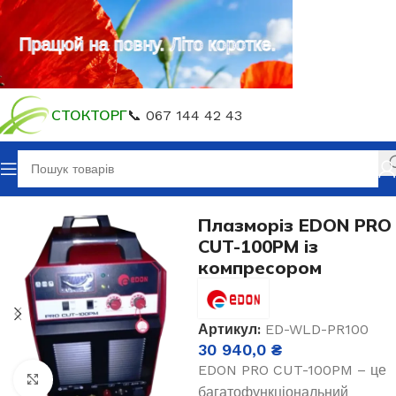
Працюй на повну. Літо коротке.
СТОКТОРГ
📞 067 144 42 43
Зварювальне обладнання
Зварювання електродом MMA
Плазморіз EDON PRO
CUT-100PM із
компресором
Артикул:
ED-WLD-PR100
30 940,0
₴
EDON PRO CUT-100PM – це
Клацніть, щоб збільшити
багатофункціональний