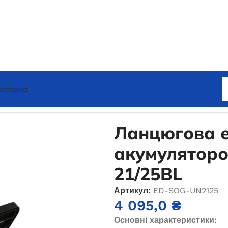
оставка
 електропилка з акумулятором EDON UNS-21/25BL
Ланцюгова е
акумулятор
21/25BL
Артикул:
ED-SOG-UN2125
4 095,0
₴
Основні характеристики: