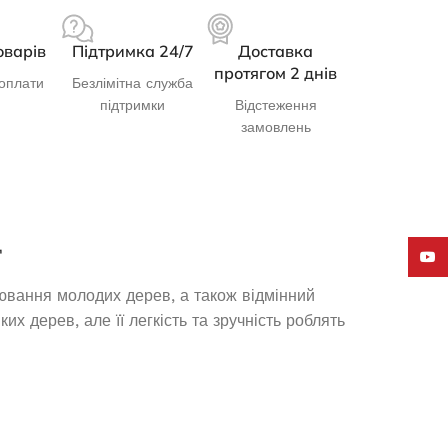
23 205,0
₴
ЧИТАТИ ДАЛІ
оварів
Підтримка 24/7
Доставка
протягом 2 днів
оплати
Безлімітна служба
підтримки
Відстеження
замовлень
Д
YouT
ювання молодих дерев, а також відмінний
х дерев, але її легкість та зручність роблять
Інверторний генератор Narva
NGI-2200 2.0/2.2кВт