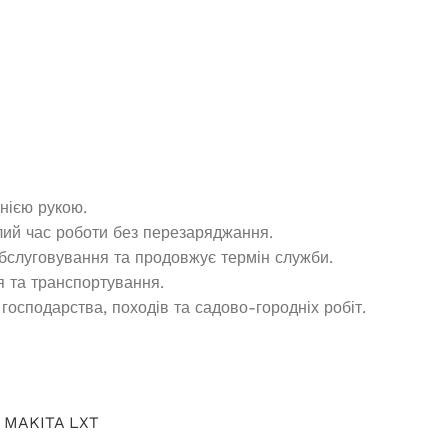
 наявності
В наявності
418,5
₴
56 875,0
₴
АТИ ДАЛІ
ДОДАТИ В КОШИК
нією рукою.
ий час роботи без перезаряджання.
слуговування та продовжує термін служби.
я та транспортування.
господарства, походів та садово-городніх робіт.
MAKITA LXT
енератор EDON PT