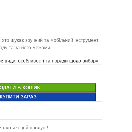
 хто шукає зручний та мобільний інструмент
саду та за його межами.
и: види, особливості та поради щодо вибору
ОДАТИ В КОШИК
КУПИТИ ЗАРАЗ
Інверторний генератор Edon PT
7000СiO
Немає в наявності
дивляться цей продукт!