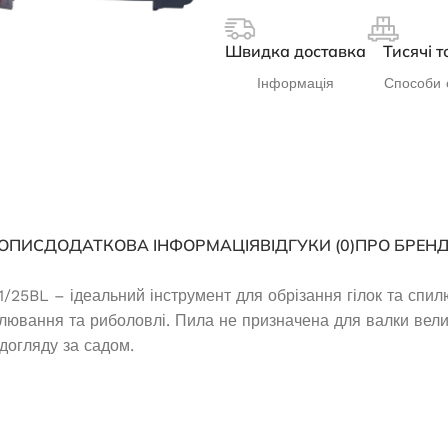
Швидка доставка
Тисячі т
Інформація
Способи 
ОПИС
ДОДАТКОВА ІНФОРМАЦІЯ
ВІДГУКИ (0)
ПРО БРЕН
5BL – ідеальний інструмент для обрізання гілок та спил
лювання та риболовлі. Пила не призначена для валки велики
догляду за садом.
нзиновий JAC ED-
Дизельний генератор Edon DPG-
-3500
7500