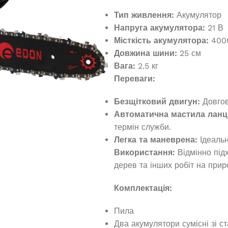
Тип живлення:
Акумулятор
Напруга акумулятора:
21 В
Місткість акумулятора:
400
Довжина шини:
25 см
Вага:
2.5 кг
Переваги:
Безщітковий двигун:
Довгові
Автоматична мастила ланц
термін служби.
Легка та маневрена:
Ідеальн
Використання:
Відмінно під
дерев та інших робіт на приро
Комплектація:
Пила
Два акумулятори сумісні зі 