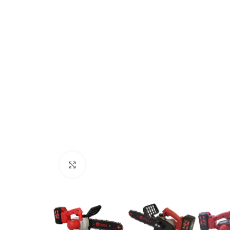
Генератори
Генератор 
открытого ти
Клацніть, щоб збільшити
Під з
Двигун бензиновий
чотиритактний EDON ED-
819
210/8.0HP (шпонка, вал 19 мм)
ДОДАТ