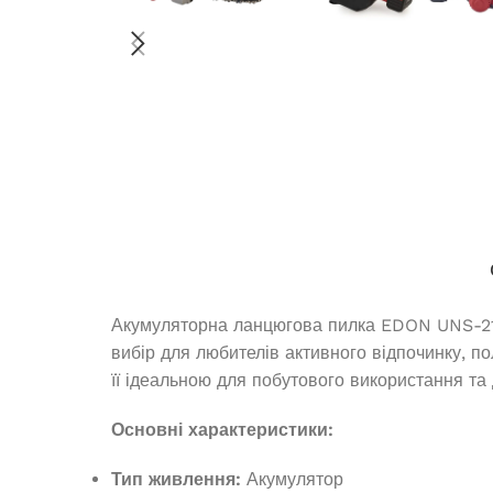
В наявності
4 049,5
₴
ДОДАТИ В КОШИК
Акумуляторна ланцюгова пилка EDON UNS-21/2
вибір для любителів активного відпочинку, по
Генератор дизельный Edon
її ідеальною для побутового використання та 
закрытого типа мощностью 200
кВт
Основні характеристики:
Генератор бе
Тип живлення:
Акумулятор
PT
Під замовлення