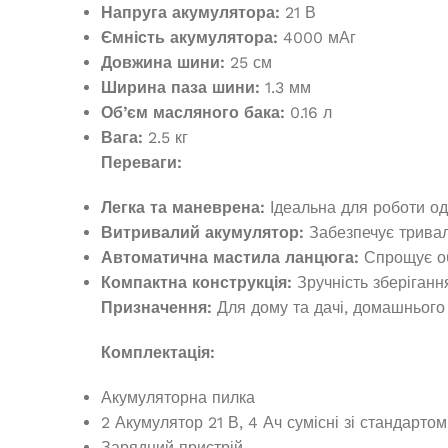
Напруга акумулятора:
21 В
1 274 000,1
₴
Ємність акумулятора:
4000 мАг
Немає в
Довжина шини:
25 см
ДОДАТИ В КОШИК
Ширина паза шини:
1.3 мм
9 
Об’єм масляного бака:
0.16 л
ЧИТ
Вага:
2.5 кг
Переваги:
Легка та маневрена:
Ідеальна для роботи од
Витривалий акумулятор:
Забезпечує тривал
Автоматична мастила ланцюга:
Спрощує об
Компактна конструкція:
Зручність зберіганн
Призначення:
Для дому та дачі, домашнього 
Комплектація:
Акумуляторна пилка
2 Акумулятор 21 В, 4 Ач сумісні зі стандартом
Бензиновий г
Зарядний пристрій