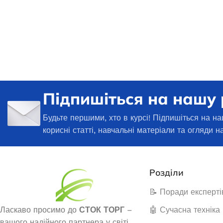
Підпишіться на нашу
Будьте першими, хто в курсі! Підпишіться на на
корисні статті, навчальні матеріали та огляди н
Розділи
📝 Поради експерті
Ласкаво просимо до
СТОК ТОРГ
–
🤖 Сучасна техніка
вашого надійного партнера у світі