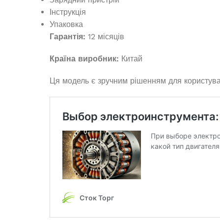
120
Генератор бензиновый EDON PT-
Інструкція
13000
Упаковка
В 
Гарантія:
12 місяців
Немає в наявності
24 
Країна виробник:
Китай
34 125,0
₴
ДОДАТ
ЧИТАТИ ДАЛІ
Ця модель є зручним рішенням для користувач