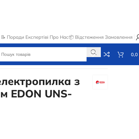
📝 Поради Експертів
ℹ️ Про Нас
📦 Відстеження Замовлення
0,0
лектропилка з
ом EDON UNS-