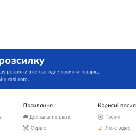
 розсилку
шу розсилку вже сьогодні: новинки товарів,
айцікавішого.
Посилання
Корисні поси
в
🚚 Доставка і оплата
Росичі
Сервіс
Люкс відео