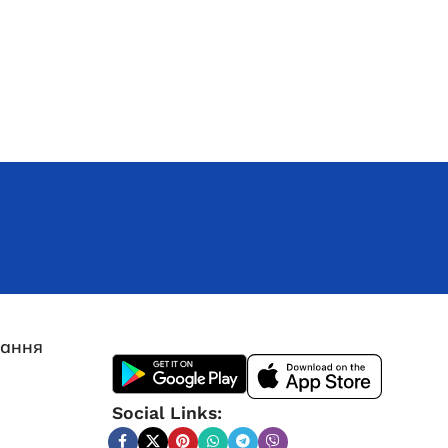
лання
Social Links: