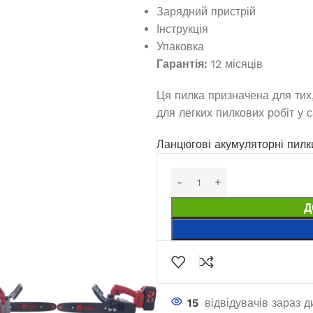
Зарядний пристрій
Інструкція
Упаковка
Гарантія:
12 місяців
Ця пилка призначена для тих,
для легких пилкових робіт у 
Ланцюгові акумуляторні пилк
дизельный Edon
Генератор дизельный Edon
па мощностью 150
открытого типа мощностью 200
кВт
Д
кВт
амовлення
Під замовлення
 000,1
₴
1 001 000,1
₴
И В КОШИК
15
відвідувачів зараз 
ДОДАТИ В КОШИК