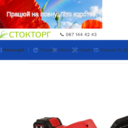
Працюй на повну. Літо коротке.
СТОКТОРГ
📞 067 144 42 43
Категорії
Головна
Магазин
Сервіс
Оплата Та Д
Головна
Обладнення для кемпінгу
Ланцюгова