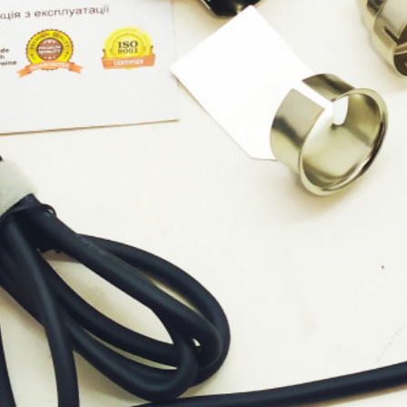
ензиновий Edon PT-3500
ає в наявності
9 327,5
₴
Генератор бензиновий ED
3000
ЧИТАТИ ДАЛІ