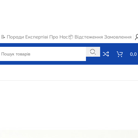
📝 Поради Експертів
ℹ️ Про Нас
📦 Відстеження Замовлення
0,0