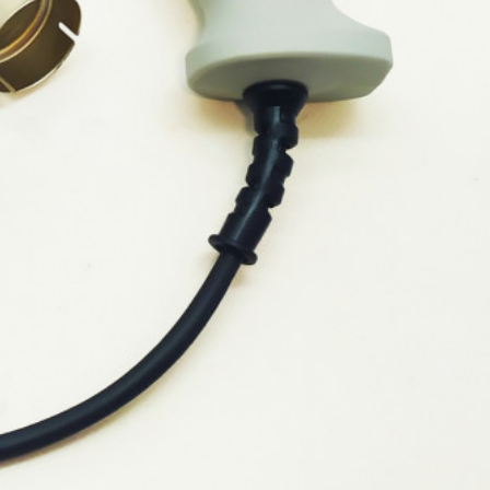
ON PT-
Дизельний генератор Edon DPG-
7500