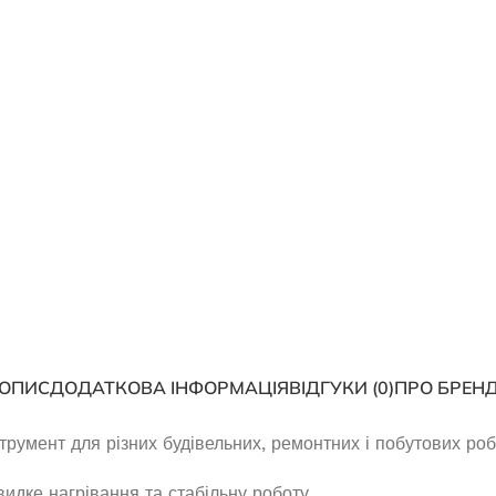
Генератор бензиновий OKA
 бензиновий EDON VC
3800
17800E
Немає в наявності
ає в наявності
12 057,5
₴
27 300,0
₴
ЧИТАТИ ДАЛІ
ЧИТАТИ ДАЛІ
ОПИС
ДОДАТКОВА ІНФОРМАЦІЯ
ВІДГУКИ (0)
ПРО БРЕН
румент для різних будівельних, ремонтних і побутових робі
видке нагрівання та стабільну роботу.