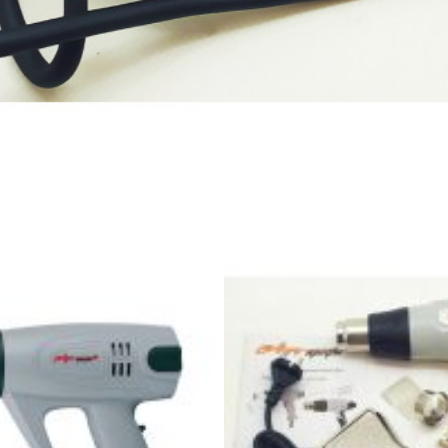
В наявності
6 370,0
₴
ДОДАТИ В КОШИК
Інверторний генератор E
9000СiO
изельний OKAYAMA DG-