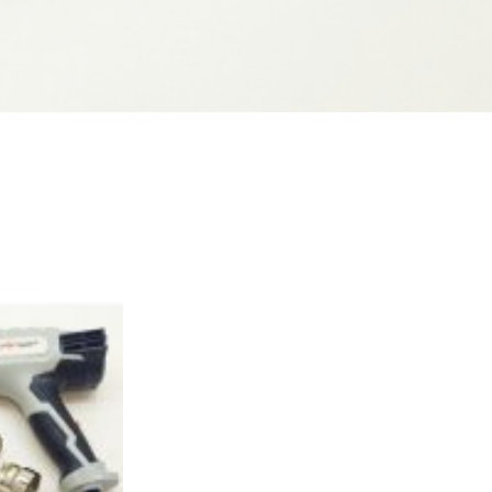
В наявності
56 875,0
₴
ДОДАТИ В КОШИК
Генератор дизельный Edon на
прицепе мощностью 500 кВт
Під замовлення
don PT
3 640 000,3
₴
ДОДАТИ В КОШИК