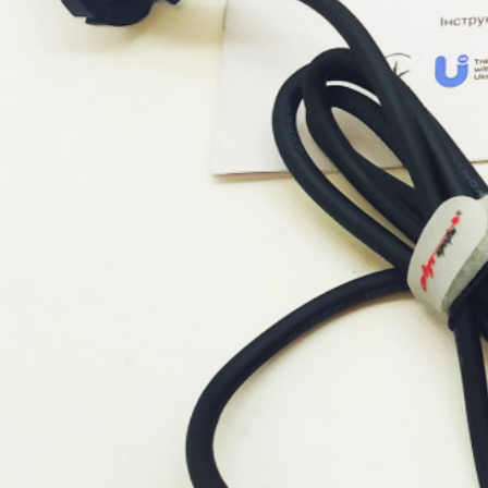
Генератори
Генератор б
Нем
Генератор дизельний OKAYAMA DG-
5500SS
Немає в наявності