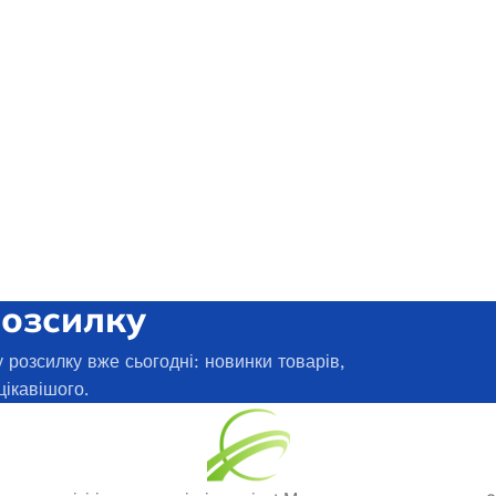
розсилку
 розсилку вже сьогодні: новинки товарів,
цікавішого.