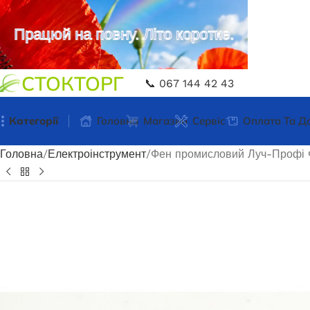
Працюй на повну. Літо коротке.
СТОКТОРГ
📞 067 144 42 43
Категорії
Головна
Магазин
Сервіс
Оплата Та Д
Головна
Електроінструмент
Фен промисловий Луч-Профі