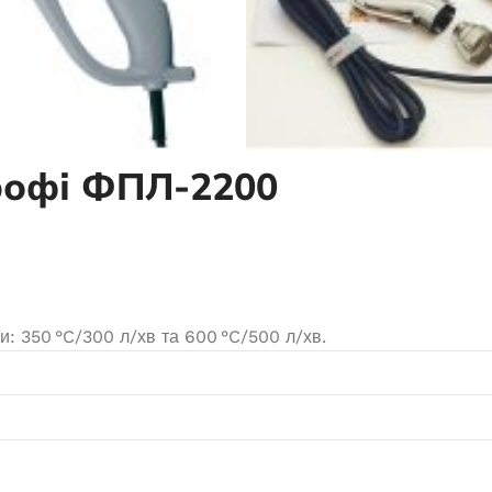
8000
В наявності
ає в наявності
51 324,0
₴
41 996,5
₴
ДОДАТИ В КОШИК
ЧИТАТИ ДАЛІ
рофі ФПЛ-2200
 350 °C/300 л/хв та 600 °C/500 л/хв.