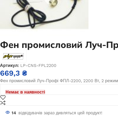
3300-PRO (мідь)
Нем
В наявності
12 740,0
₴
ДОДАТИ В КОШИК
Фен промисловий Луч-П
Артикул:
LP-CNS-FPL2200
669,3
₴
Фен промисловий Луч-Профі ФПЛ-2200, 2200 Вт, 2 режими:
Немає в наявності
14
відвідувачів зараз дивляться цей продукт!