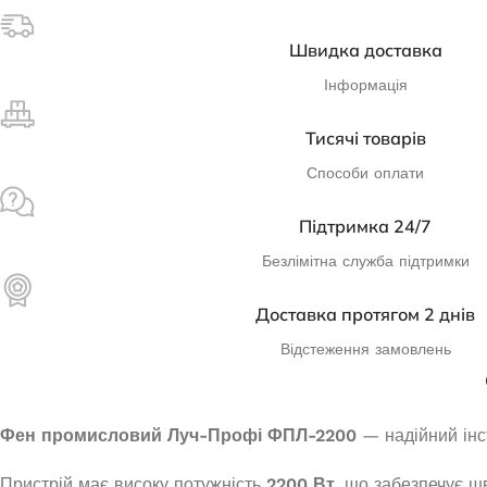
Генератор
Швидка доставка
Генератор бензиновий JAC ED-PT-
3800
Інформація
Нем
Тисячі товарів
В наявності
Способи оплати
11 011,0
₴
ДОДАТИ В КОШИК
Підтримка 24/7
Безлімітна служба підтримки
Доставка протягом 2 днів
Відстеження замовлень
Фен промисловий Луч-Профі ФПЛ-2200
— надійний інст
Пристрій має високу потужність
2200 Вт
, що забезпечує ш