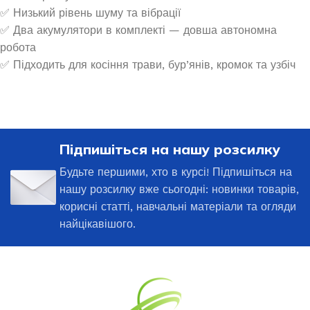
✅ Низький рівень шуму та вібрації
✅ Два акумулятори в комплекті — довша автономна
робота
✅ Підходить для косіння трави, бур’янів, кромок та узбіч
Підпишіться на нашу розсилку
Будьте першими, хто в курсі! Підпишіться на
нашу розсилку вже сьогодні: новинки товарів,
корисні статті, навчальні матеріали та огляди
найцікавішого.