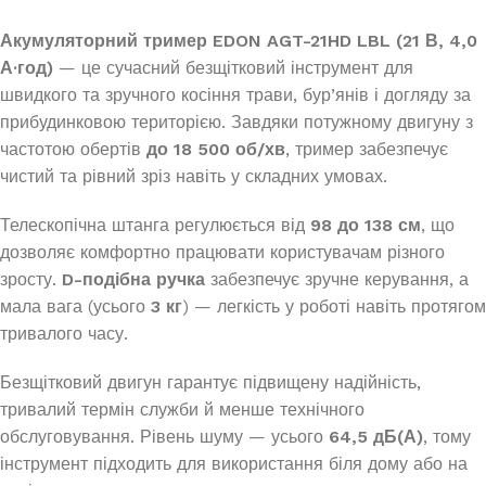
Акумуляторний тример EDON AGT-21HD LBL (21 В, 4,0
А·год)
— це сучасний безщітковий інструмент для
швидкого та зручного косіння трави, бур’янів і догляду за
прибудинковою територією. Завдяки потужному двигуну з
частотою обертів
до 18 500 об/хв
, тример забезпечує
чистий та рівний зріз навіть у складних умовах.
Телескопічна штанга регулюється від
98 до 138 см
, що
дозволяє комфортно працювати користувачам різного
зросту.
D-подібна ручка
забезпечує зручне керування, а
мала вага (усього
3 кг
) — легкість у роботі навіть протягом
тривалого часу.
Безщітковий двигун гарантує підвищену надійність,
тривалий термін служби й менше технічного
обслуговування. Рівень шуму — усього
64,5 дБ(А)
, тому
інструмент підходить для використання біля дому або на