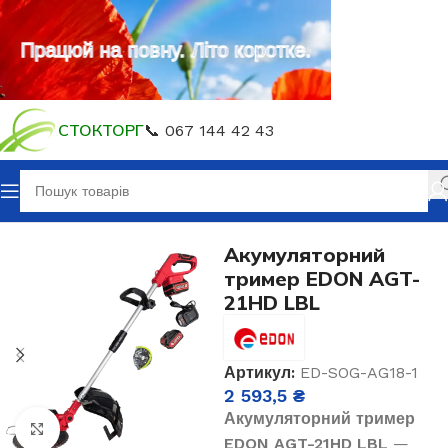
Працюй на повну. Літо коротке.
СТОКТОРГ
📞 067 144 42 43
Головна
Акумуляторний інструмент
Акумуляторний
тример EDON AGT-
21HD LBL
Артикул:
ED-SOG-AG18-1
2 593,5
₴
Акумуляторний тример
Клацніть, щоб збільшити
EDON AGT-21HD LBL
—