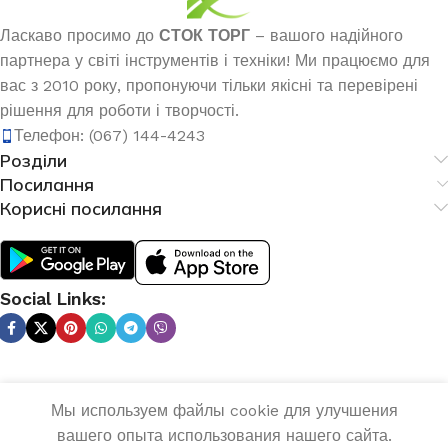
Ласкаво просимо до
СТОК ТОРГ
– вашого надійного
партнера у світі інструментів і техніки! Ми працюємо для
вас з 2010 року, пропонуючи тільки якісні та перевірені
рішення для роботи і творчості.
Телефон: (067) 144-4243
Розділи
Посилання
Корисні посилання
Social Links:
Мы используем файлы cookie для улучшения
Акумуляторний
ДО
вашего опыта использования нашего сайта.
0
тример EDON
2 593,5
₴