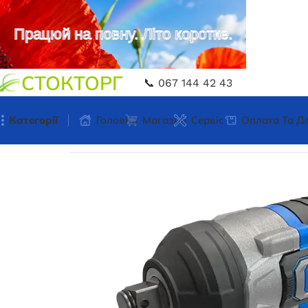
Працюй на повну. Літо коротке.
СТОКТОРГ
📞 067 144 42 43
Категорії
Головна
Магазин
Сервіс
Оплата Та Д
Головна
Акумуляторний інструмент
Акумуля