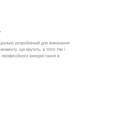
12 740,0
₴
ДОДАТИ В КОШИК
Д
ціально розроблений для виконання
моменту, що крутить, в 1000 Нм і
я професійного використання в
Генератор дизельный Edon
закрытого типа мощностью 100
кВт
Під замовлення