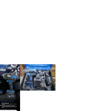
Інверторний генератор Edon PT
ензиновий Power
4000С
H3800 (Січ)
(1)
В наявності
наявності