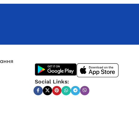
750 750,1
₴
ДОДАТИ В КОШИК
лання
Social Links:
Інверторний генератор Edon PT
5000С