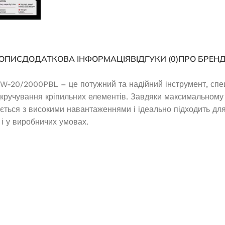
14 560,0
₴
782,5
₴
ДОДАТИ В КОШИК
И В КОШИК
ОПИС
ДОДАТКОВА ІНФОРМАЦІЯ
ВІДГУКИ (0)
ПРО БРЕН
-20/2000PBL – це потужний та надійний інструмент, спе
дкручування кріпильних елементів. Завдяки максимальному 
яється з високими навантаженнями і ідеально підходить дл
і у виробничих умовах.
зиновий Edon PT-
3200
наявності
Генератор бензиновий OKAYAMA
PT-8500
054,5
₴
И В КОШИК