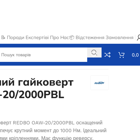
📝 Поради Експертів
ℹ️ Про Нас
📦 Відстеження Замовлення
0,0
ий гайковерт
20/2000PBL
коверт REDBO OAW-20/2000PBL оснащений
зпечує крутний момент до 1000 Нм. Ідеальний
гими кріпленнями. Має функцію реверсу,