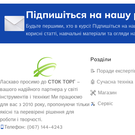
Підпишіться на нашу
56 875,0
₴
ЧИТАТИ ДАЛІ
Будьте першими, хто в курсі! Підпишіться на на
корисні статті, навчальні матеріали та огляди н
Розділи
📝 Поради експерті
Ласкаво просимо до
СТОК ТОРГ
–
🤖 Сучасна техніка
вашого надійного партнера у світі
Магазин
інструментів і техніки! Ми працюємо
Сервіс
для вас з 2010 року, пропонуючи тільки
якісні та перевірені рішення для
роботи і творчості.
Генератор бензиновий EDON PT-
Инвертор
Телефон: (067) 144-4243
3000
аккумулято