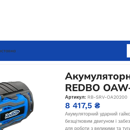
оставка
торний гайковерт REDBO OAW-20/2000PBL
Акумуляторн
REDBO OAW-
Артикул:
RB-SRV-OA20200
8 417,5
₴
Акумуляторний ударний гай
безщітковим двигуном і забе
для роботи з великими та ту