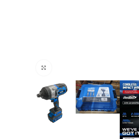
Генератори
Клацніть, щоб збільшити
Генератор дизельный Edon
открытого типа мощностью 100
кВт
Генератор б
Під замовлення
Value Z
637 000,1
₴
В 
ДОДАТИ В КОШИК