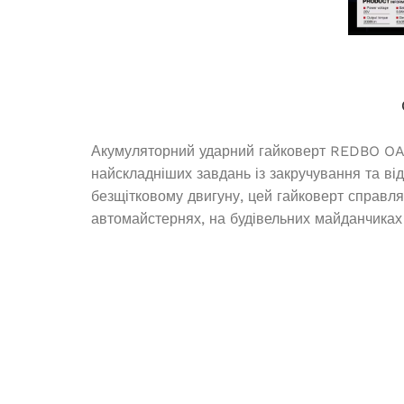
9 
ДОДАТ
Акумуляторний ударний гайковерт REDBO OAW
найскладніших завдань із закручування та ві
безщітковому двигуну, цей гайковерт справл
автомайстернях, на будівельних майданчиках 
Генератор бен
Генератор дизельний OKAYAMA
В 
DG-8000SS
9 
Немає в наявності
ДОДАТ