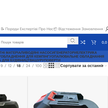
📝 Поради Експертів
ℹ️ Про Нас
📦 Відстеження Замовлення
0,0
ТНІ МАТЕРІАЛИ
ВОДЯНІ НАСОСИ
ГЕНЕРАТОРИ
ЕЛЕКТРИКА
У
ОБЛАДНЕННЯ ДЛЯ КЕМПІНГУ
ОПАЛЮВАЛЬНЕ ОБЛАДНАННЯ
А ДЛЯ БУДІВНИЦТВА
ШУРУПОВЕРТИ
9
12
18
24
100