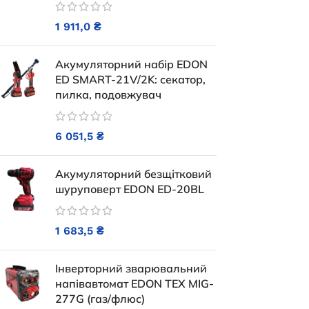
48 685,0
₴
30 
1 911,0
₴
ДОДАТИ В КОШИК
ДОДАТ
Акумуляторний набір EDON
ED SMART-21V/2K: секатор,
пилка, подовжувач
6 051,5
₴
Акумуляторний безщітковий
шуруповерт EDON ED-20BL
Генератор дизельный Edon
1 683,5
₴
открытого типа мощностью 30
кВт
Інверторний зварювальний
Бензиновий г
напівавтомат EDON TEX MIG-
120
Під замовлення
277G (газ/флюс)