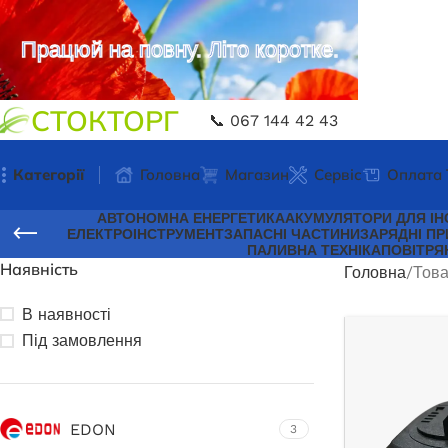
Працюй на повну. Літо коротке.
СТОКТОРГ
📞 067 144 42 43
Категорії
Головна
Магазин
Сервіс
Оплата 
АВТОНОМНА ЕНЕРГЕТИКА
АКУМУЛЯТОРИ ДЛЯ ІН
ЕЛЕКТРОІНСТРУМЕНТ
ЗАПАСНІ ЧАСТИНИ
ЗАРЯДНІ ПР
ПАЛИВНА ТЕХНІКА
ПОВІТРЯ
Наявність
Головна
Това
В наявності
Під замовлення
EDON
3