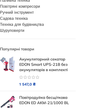
Паливна техніка
Генератори
Повітряні компресори
Ручний інструмент
Садова техніка
Техніка для будівництва
Шуруповерти
Популярні товари
Акумуляторний секатор
EDON Smart UPS-21B без
акумуляторів в комплекті
Дизельний генератор Edon DPG-
Генератор бен
1 547,0
₴
6500
7
Повітродуйка бесщіткова
В наявності
В 
EDON ED AKM-21/1000 BL