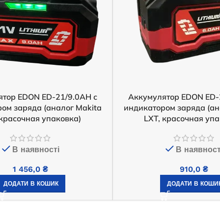
тор EDON ED-21/9.0AH с
Аккумулятор EDON ED-
ом заряда (аналог Makita
индикатором заряда (ан
 красочная упаковка)
LXT, красочная упа
В наявності
В наявност
1 456,0
₴
910,0
₴
ДОДАТИ В КОШИК
ДОДАТИ В КОШИ