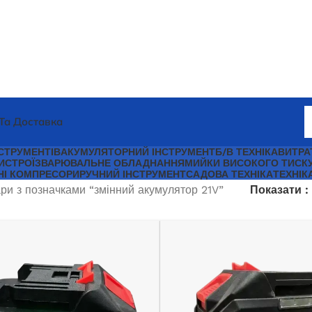
Та Доставка
СТРУМЕНТІВ
АКУМУЛЯТОРНИЙ ІНСТРУМЕНТ
Б/В ТЕХНІКА
ВИТРА
ИСТРОЇ
ЗВАРЮВАЛЬНЕ ОБЛАДНАННЯ
МИЙКИ ВИСОКОГО ТИСК
НІ КОМПРЕСОРИ
РУЧНИЙ ІНСТРУМЕНТ
САДОВА ТЕХНІКА
ТЕХНІК
ри з позначками “змінний акумулятор 21V”
Показати