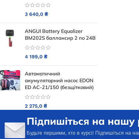
273 000,0
₴
В 
3 640,0
₴
ДОДАТИ В КОШИК
24 
ANGUI Battery Equalizer
ДОДАТ
BM202S баллансир 2 по 24В
4 199,0
₴
Автоматичний
акумуляторний насос EDON
ED AC-21/150 (безщітковий)
2 275,0
₴
Підпишіться на нашу
Генератор 
открытого ти
Будьте першими, хто в курсі! Підпишіться на на