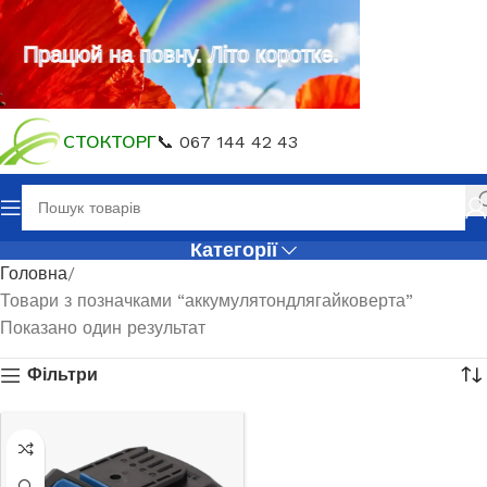
Працюй на повну. Літо коротке.
СТОКТОРГ
📞 067 144 42 43
Категорії
Головна
Товари з позначками “аккумулятондлягайковерта”
Показано один результат
Фільтри