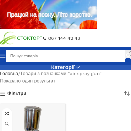
Працюй на повну. Літо коротке.
СТОКТОРГ
📞 067 144 42 43
Категорії
Головна
Товари з позначками “air spray gun”
Показано один результат
Фільтри