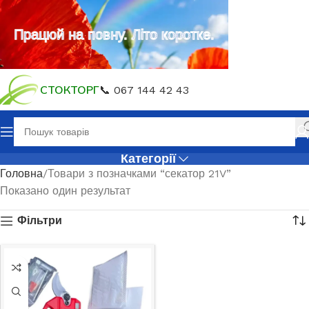
Працюй на повну. Літо коротке.
СТОКТОРГ
📞 067 144 42 43
Категорії
Головна
Товари з позначками “секатор 21V”
Показано один результат
Фільтри