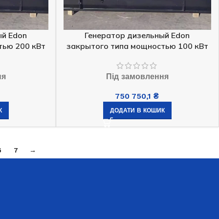
ый Edon
Генератор дизельный Edon
тью 200 кВт
закрытого типа мощностью 100 кВт
ня
Під замовлення
750 750,1
₴
К
ДОДАТИ В КОШИК
6
7
→