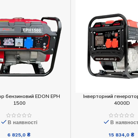
12 740,0
₴
ДОДАТИ В КОШИК
ор бензиновий EDON EPH
Інверторний генерато
1500
4000D
енератор Edon ED-
Генератор бензиновий EDON PT-
 4500
7000D
В наявності
В наявност
6 825,0
₴
15 834,0
₴