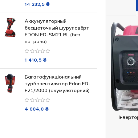
Немає в
ДОДАТИ В КОШИК
14 332,5
₴
13 
Аккумуляторный
ЧИТ
бесщеточный шуруповёрт
EDON ED-SM21 BL (без
патрона)
1 410,5
₴
Багатофункціональний
Генератор ди
турбовентилятор Edon ED-
прицепе мощ
F21/2000 (акумуляторний)
4 004,0
₴
Під з
Інверто
3 64
Інверторний генератор Narva
NGI-2200 2.0/2.2кВт
ДОДАТ