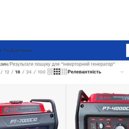
а Та Доставка
зин
Результати пошуку для “інверторний генератор”
12
18
24
100