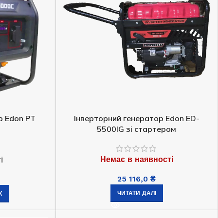
р Edon PT
Інверторний генератор Edon ED-
5500IG зі стартером
Немає в наявності
і
Генератор бензиновий EDON ED-
13000 PRO
25 116,0
₴
ЧИТАТИ ДАЛІ
К
Немає в наявності