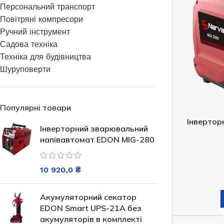
Персональний транспорт
Генератори
Повітряні компресори
Ручний інструмент
Садова техніка
Техніка для будівництва
Шуруповерти
Популярні товари
Інвертор
Генератор 
Інверторний зварювальний
открытого ти
напівавтомат EDON MIG-280
Генератор бензиновий EDON PT-
10 920,0
₴
3000
Під з
Акумуляторний секатор
819
EDON Smart UPS-21A без
В наявності
ДОДАТ
акумуляторів в комплекті