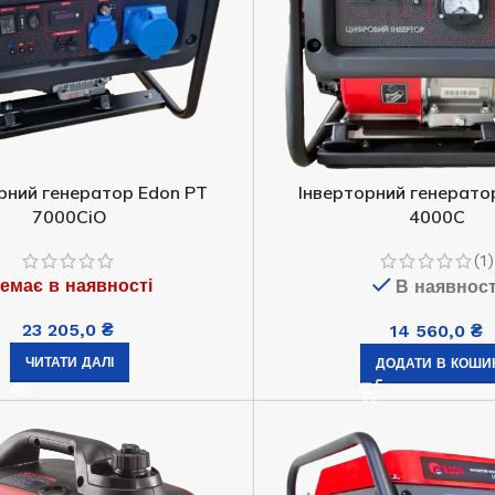
рний генератор Edon PT
Інверторний генерато
7000СiO
4000С
(1)
емає в наявності
В наявност
23 205,0
₴
14 560,0
₴
ЧИТАТИ ДАЛІ
ДОДАТИ В КОШИ