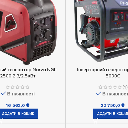
ний генератор Narva NGI-
Інверторний генерато
дизельный Edon
2500 2.3/2.5кВт
5000С
па мощностью 150
кВт
(1)
В наявності
В наявност
Бензиновий генератор EDON PT-
3800D
амовлення
16 562,0
₴
22 750,0
₴
 000,1
₴
ДОДАТИ В КОШИК
ДОДАТИ В КОШИ
В наявності
И В КОШИК