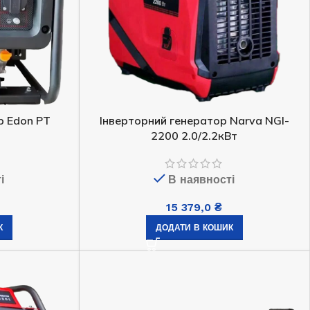
р Edon PT
Інверторний генератор Narva NGI-
2200 2.0/2.2кВт
і
В наявності
15 379,0
₴
К
ДОДАТИ В КОШИК