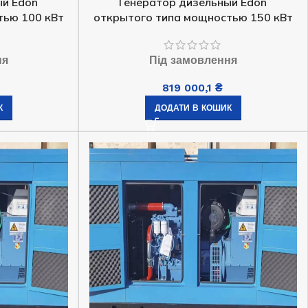
ый Edon
Генератор дизельный Edon
тью 100 кВт
открытого типа мощностью 150 кВт
ня
Під замовлення
819 000,1
₴
К
ДОДАТИ В КОШИК