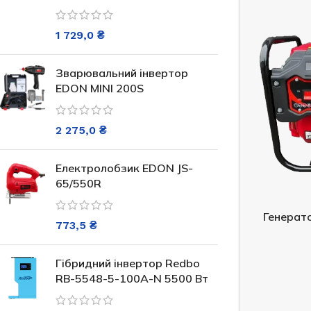
6 370,0
₴
ДОДАТИ В КОШИК
1 729,0
₴
Зварювальний інвертор
EDON MINI 200S
2 275,0
₴
Електролобзик EDON JS-
65/550R
Генератор бензиновий EDON PT
Генерат
10000 FES
773,5
₴
Інверторний г
Гібридний інвертор Redbo
В наявності
HI
RB-5548-5-100A-N 5500 Вт
22 386,0
₴