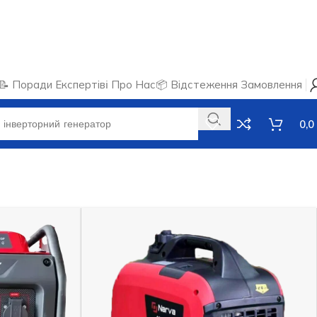
📝 Поради Експертів
ℹ️ Про Нас
📦 Відстеження Замовлення
0,0