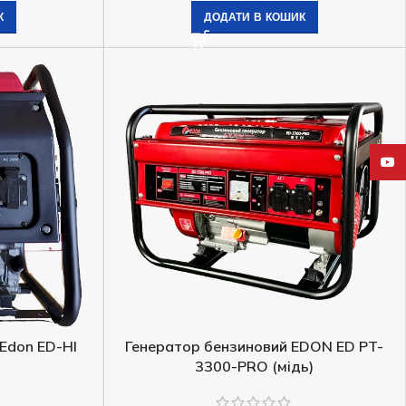
Немає в наявності
К
ДОДАТИ В КОШИК
18 700,5
₴
ЧИТАТИ ДАЛІ
YouT
Edon ED-HI
Генератор бензиновий EDON ED PT-
Інверторний генератор Edon PT
3300-PRO (мідь)
5000С