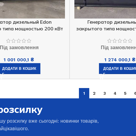
атор дизельный Edon
Генератор дизельн
 типа мощностью 200 кВт
закрытого типа мощнос
Під замовлення
Під замовлен
1 001 000,1
₴
1 274 000,1
₴
ДОДАТИ В КОШИК
ДОДАТИ В КОШИ
1
2
3
4
5
розсилку
шу розсилку вже сьогодні: новинки товарів,
айцікавішого.