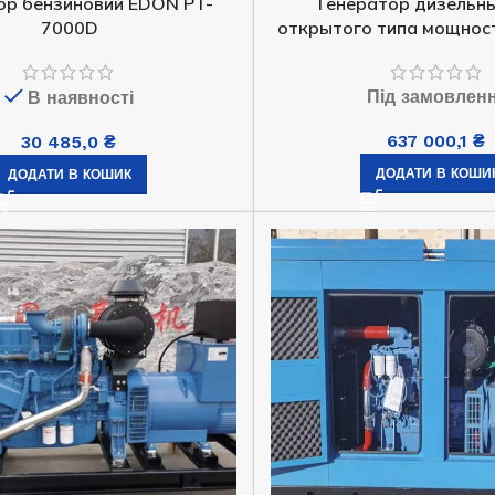
ор бензиновий EDON PT-
Генератор дизельн
7000D
открытого типа мощнос
Під замовлен
В наявності
637 000,1
₴
30 485,0
₴
ДОДАТИ В КОШИ
ДОДАТИ В КОШИК