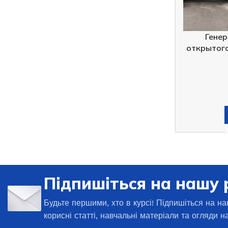
Генер
открытого
Підпишіться на нашу 
Будьте першими, хто в курсі! Підпишіться на на
корисні статті, навчальні матеріали та огляди н