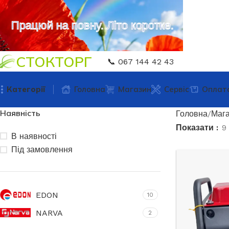
Працюй на повну. Літо коротке.
СТОКТОРГ
📞 067 144 42 43
Категорії
Головна
Магазин
Сервіс
Оплат
Наявність
Головна
Мага
Показати
9
В наявності
Під замовлення
EDON
10
NARVA
2