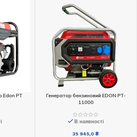
44 772,0
₴
ЧИТАТИ ДАЛІ
р Edon PT
Генератор бензиновий EDON PT-
11000
Генератор бензиновий OKAYAMA
PT-6500
і
В наявності
35 945,0
₴